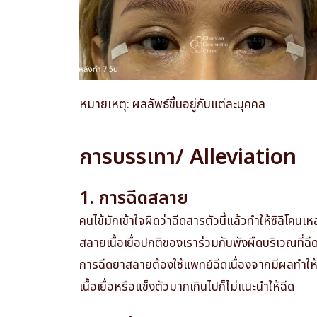
หมายเหตุ: ผลลัพธ์ขึ้นอยู่กับแต่ละบุคคล
การบรรเทา/ Alleviation
1. การฉีดสลาย
คนไข้มักเข้าใจผิดว่าฉีดสารตัวนี้แล้วทำให้ซิลิโคนเ
สลายเนื้อเยื่อปกติของเราร่วมกับพังผืดบริเวณที
การฉีดยาสลายต้องใช้แพทย์ฉีดเนื่องจากมีผลทำให้ผ
เนื้อเยื่อหรือแข็งตัวมากเกินไปก็ไม่แนะนำให้ฉีด