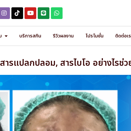
ม
บริการสกิน
รีวิวผลงาน
โปรโมชั่น
ติดต่อเ
์, สารแปลกปลอม, สารไบโอ อย่างไรช่