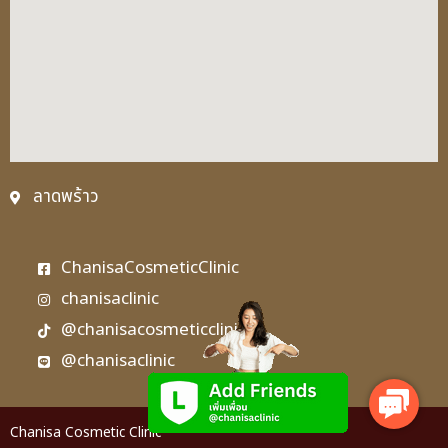
ลาดพร้าว
ChanisaCosmeticClinic
chanisaclinic
@chanisacosmeticclinic
@chanisaclinic
Contact
Us
Chanisa Cosmetic Clinic