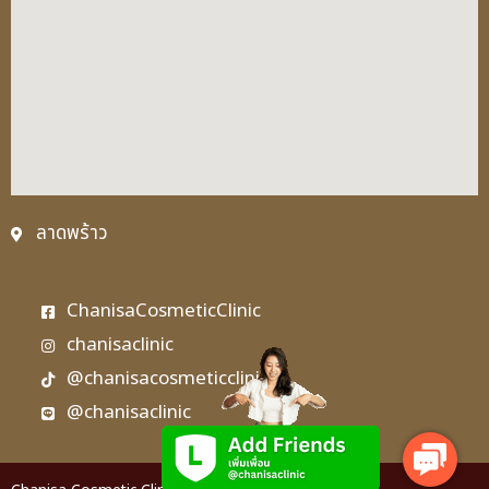
ลาดพร้าว
ChanisaCosmeticClinic
chanisaclinic
@chanisacosmeticclinic
@chanisaclinic
Contact
Us