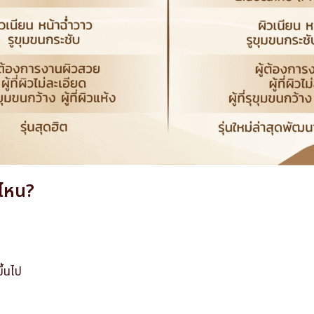
่ไหน?
ึ้นไป