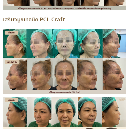
เสริมจมูกเทคนิค PCL Craft