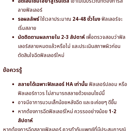
ฉีดเอนไซม์ไฮยาลูโรนิเดส
เข้าไปในบริเวณที่ต้องการส
ลายฟิลเลอร์
รอผลลัพธ์
ใช้เวลาประมาณ
24-48 ชั่วโมง
ฟิลเลอร์จะ
เริ่มสลาย
นัดติดตามผลภายใน 2-3 สัปดาห์
เพื่อตรวจสอบว่าฟิล
เลอร์สลายหมดแล้วหรือไม่ และประเมินสภาพผิวก่อน
ตัดสินใจฉีดฟิลเลอร์ใหม่
ข้อควรรู้
สลายได้เฉพาะฟิลเลอร์ HA เท่านั้น
ฟิลเลอร์ปลอม หรือ
ฟิลเลอร์ถาวร ไม่สามารถสลายด้วยเอนไซม์นี้
อาจมีอาการบวมเล็กน้อยหลังฉีด และจะค่อยๆ ดีขึ้น
หากต้องการฉีดฟิลเลอร์ใหม่ ควรรออย่างน้อย
1-2
สัปดาห์
หากต้องการฉีดสลายฟิลเลอร์ ควรทำกับแพทย์ที่มีประสบการณ์