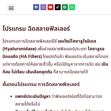
โปรแกรม ฉีดสลายฟิลเลอร์
โปรแกรมการฉีดสลายฟิลเลอร์ใช้
เอนไซม์ไฮยาลูโรนิเดส
(Hyaluronidase)
เพื่อช่วยสลายฟิลเลอร์ประเภท
ไฮยาลูรอ
นิกแอซิด (HA Fillers)
โดยปกติแล้ว ฟิลเลอร์จะเริ่มสลายไปเอง
แต่หากต้องการให้สลายเร็วขึ้น หรือมีปัญหาจากการฉีด เช่น
เป็น
ก้อน ไม่เรียบ เส้นเลือดอุดตัน
ก็สามารถฉีดสลายได้
ขั้นตอนโปรแกรม การฉีดสลายฟิลเลอร์
แพทย์ประเมินปัญหา
ว่าฟิลเลอร์ชนิดที่ฉีดไปสามารถ
สลายได้หรือไม่